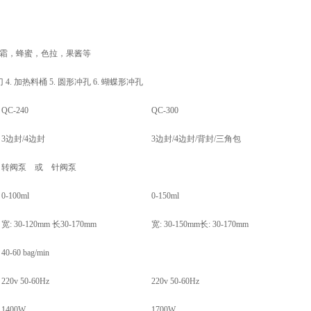
等
霜，蜂蜜，色拉，果酱等
平刀 4. 加热料桶 5. 圆形冲孔 6. 蝴蝶形冲孔
QC-240
QC-300
3边封/4边封
3边封/4边封/背封/三角包
转阀泵 或 针阀泵
0-100ml
0-150ml
宽: 30-120mm 长30-170mm
宽: 30-150mm长: 30-170mm
40-60 bag/min
220v 50-60Hz
220v 50-60Hz
1400W
1700W