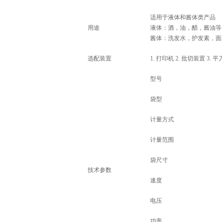
适用于液体和酱体类产品
用途
液体：酒，油，醋，酱油
酱体：洗发水，护发素，面
选配装置
1. 打印机 2. 批切装置 3. 
型号
袋型
计量方式
计量范围
袋尺寸
技术参数
速度
电压
功率