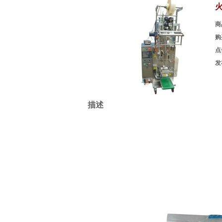
商
购
点
发
描述