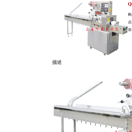
Q
购
点
发
描述