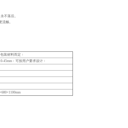
，永不落后。
更流畅。
n﹙根据包装材料而定﹚
mm,H10-45mm﹙可按用户要求设计﹚
680×1100mm