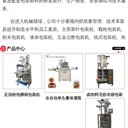
备及配套包装材料的研发设计、生产制造、安装调试与技术服
务。
自进入机械领域，公司十分重视内部质量管理、技术革新
及提升制造水平和员工素质。主营茶叶包装机、颗粒包装机、
粉末包装机、液体包装机、五金点数包装机、枕式包装机、热
收缩包装机、定量电子秤以及生产线配套设备等十余系列、三
产品中心
十多个品种。所有产品均按照国家"GMP"标准制造，广泛应用
于食品化工、医药、调味品、饲料、乳品、生物工程等行业，
为您提供生产过程中控制、配料、包装计量、成品检验等一整
套称重控制系统解决方案。
足浴粉泡脚袋包装机
卤肉料无纺布袋包装
全自动单头膏体灌装
（内外包）
机
公司将一如既往恪守“优质、高效、创新”的质量方针，坚
机
持“质量第一、诚信待人、创新发展”的经营原则，矢志不移地
为用户提供个性化产品和全方位服务。